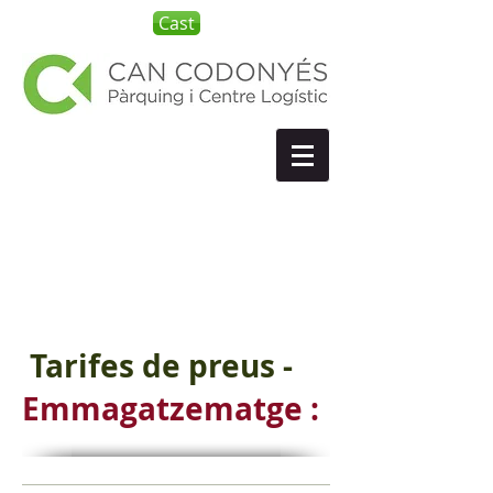
Cast
Parking camiones
Cerdanyola
Tarifes de preus -
Emmagatzematge :